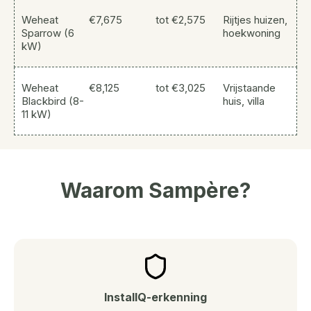
Weheat
€7,675
tot €2,575
Rijtjes huizen,
Sparrow (6
hoekwoning
kW)
Weheat
€8,125
tot €3,025
Vrijstaande
Blackbird (8-
huis, villa
11 kW)
Waarom Sampère?
InstallQ-erkenning