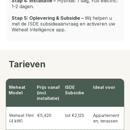
Stap 4: Installatie –
Hybride: 1 dag, Full electric:
1-2 dagen.
Stap 5: Oplevering & Subsidie –
Wij helpen u
met de ISDE subsidieaanvraag en activeren uw
Weheat Intelligence app.
Tarieven
Weheat
Prijs vanaf
ISDE
Ideal voor
Model
(incl.
Subsidie
installatie)
Weheat Flint
€5,420
tot €2,125
Appartement
(4 kW)
en, terassen