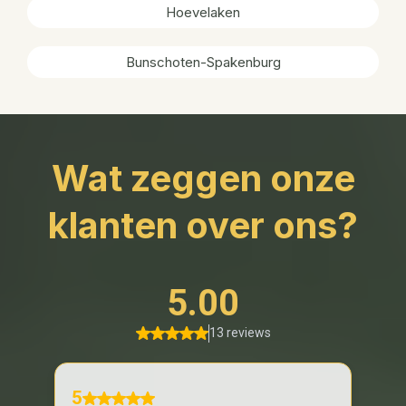
Hoevelaken
Bunschoten-Spakenburg
Wat zeggen onze
klanten over ons?