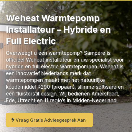
Weheat Warmtepomp
Installateur – Hybride en
Full Electric
Overweegt u een warmtepomp? Sampère is
officieel Weheat installateur en uw specialist voor
hybride en full electric warmtepompen. Weheat is
een innovatief Nederlands merk dat
warmtepompen maakt met het natuurlijke
koudemiddel R290 (propaan), slimme software en
een fluisterstil design. Wij bedienen Amersfoort,
Ede, Utrecht en 11 regio’s in Midden-Nederland.
Vraag Gratis Adviesgesprek Aan