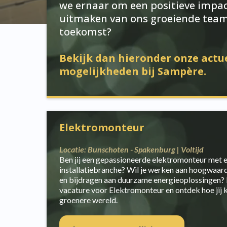
we ernaar om een positieve impact
uitmaken van ons groeiende tea
toekomst?
Bekijk dan hieronder onze actu
mogelijkheden bij Sampère.
Elektromonteur
Locatie: Bunschoten - Spakenburg | Voltijd
Ben jij een gepassioneerde elektromonteur met e
installatiebranche? Wil je werken aan hoogwaa
en bijdragen aan duurzame energieoplossingen? 
vacature voor Elektromonteur en ontdek hoe jij 
groenere wereld.