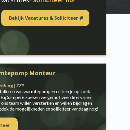
vacatures?
Solliciteer nu!
Bekijk Vacatures & Solliciteer
rmtepomp Monteur
enburg | ZZP
nstalleren van warmtepompen en ben je op zoek
? Bij Sampère zoeken we gemotiveerde ervaren
ns team willen versterken en willen bijdragen
ntdek de mogelijkheden en solliciteer vandaag nog!
iteer