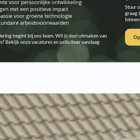
te voor persoonlijke ontwikkeling
Stuur o
en met een positieve impact
graag 
passie voor groene technologie
binnenk
cundaire arbeidsvoorwaarden
ring begint bij ons team. Wil jij deel uitmaken van
Op
? Bekijk onze vacatures en solliciteer vandaag