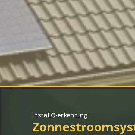
InstallQ-erkenning
Zonnestroomsy