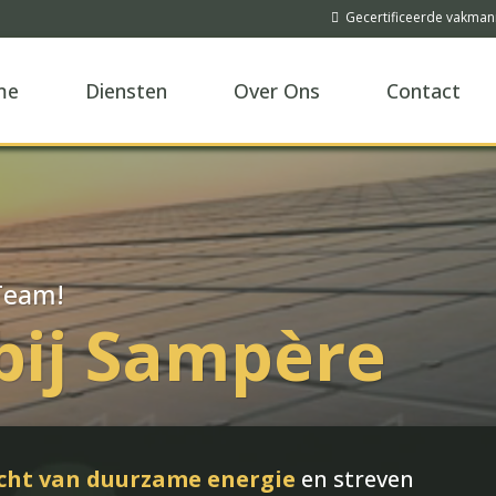
Gecertificeerde vakma
me
Diensten
Over Ons
Contact
Team!
bij Sampère
cht van duurzame energie
en streven