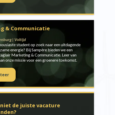
ng & Communicatie
nburg | Voltijd
nthousiaste student op zoek naar een uitdagende
rzame energie? Bij Sampère bieden we een
Stagiair Marketing & Communicatie. Leer van
 aan onze missie voor een groenere toekomst.
iteer
niet de juiste vacature
onden?