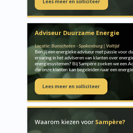
Lees meer en solliciteer
Adviseur Duurzame Energie
Locatie: Bunschoten - Spakenburg | Voltijd
Ben jij een energieke adviseur met passie voor 
ervaring in het adviseren van klanten over energ
energiesystemen? Bij Sampère zoeken we een A
die onze klanten kan begeleiden naar een energi
Lees meer en solliciteer
Waarom kiezen voor
Sampère?