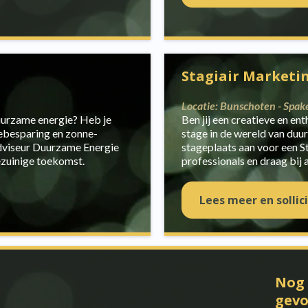
Stagiair Marketi
Locatie: Bunschoten - Spake
duurzame energie? Heb je
Ben jij een creatieve en e
iebesparing en zonne-
stage in de wereld van duu
dviseur Duurzame Energie
stageplaats aan voor een 
ezuinige toekomst.
professionals en draag bij
Lees meer en sollic
Nog 
gev